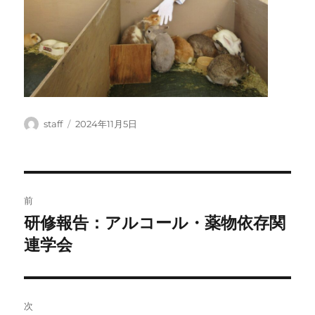
投
投
staff
2024年11月5日
稿
稿
者
日:
投
前
稿
研修報告：アルコール・薬物依存関
前
の
連学会
ナ
投
ビ
稿:
ゲ
次