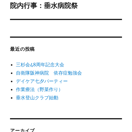
院内行事：垂水病院祭
次
ー
の
シ
投
稿:
ョ
ン
最近の投稿
三杉会48周年記念大会
自衛隊阪神病院 依存症勉強会
デイケア七夕パーティー
作業療法（野菜作り）
垂水登山クラブ始動
アーカイブ